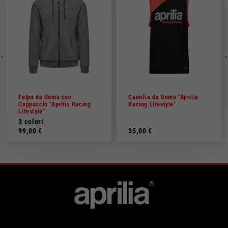
Felpa da Uomo con
Canotta da Uomo "Aprilia
Cappuccio "Aprilia Racing
Racing Lifestyle"
Lifestyle"
3 colori
99,00 €
35,00 €