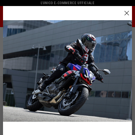
L'UNICO E-COMMERCE UFFICIALE
MENU
Seleziona la tua località
Home
Catalogo Completo
Merchandising
Gadgets
Il catalogo e i servizi disponibili possono variare in base alla
Gadgets
località.
Cambiando località il contenuto del carrello e della tua
wishlist verrà aggiornato.
FILTRA
ORDINA PER:
Italia
Inglese
Spagna, Germania, Paesi Bassi, Francia, Belgio
Italiano
Inglese
Tedesco
Spagnolo