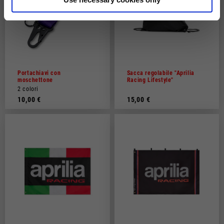
Portachiavi con
Sacca regolabile "Aprilia
moschettone
Racing Lifestyle"
2 colori
10,00 €
15,00 €