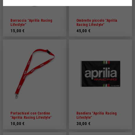
Olandese
Francese
Borraccia "Aprilia Racing
Ombrello piccolo "Aprilia
Lifestyle"
Racing Lifestyle"
15,00 €
45,00 €
Portachiavi con Cordino
Bandiera "Aprilia Racing
"Aprilia Racing Lifestyle"
Lifestyle"
10,00 €
30,00 €