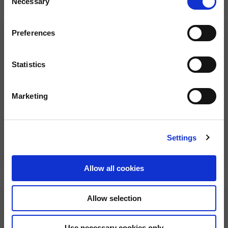
Necessary
Selection
Preferences
Statistics
Marketing
Portachiavi in Gomma
Portachiavi con
Settings
moschettone
2 colori
13,00 €
10,00 €
Allow all cookies
Allow selection
Use necessary cookies only