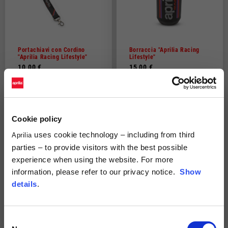
Portachiavi con Cordino
Borraccia "Aprilia Racing
"Aprilia Racing Lifestyle"
Lifestyle"
10,00 €
15,00 €
Cookie policy
uses cookie technology – including from third
Aprilia
parties – to provide visitors with the best possible
experience when using the website. For more
information, please refer to our privacy notice.
Show
details
.
Sacca regolabile "Aprilia
Ombrello "Aprilia Racing
Racing Lifestyle"
Lifestyle"
Consent
15,00 €
45,00 €