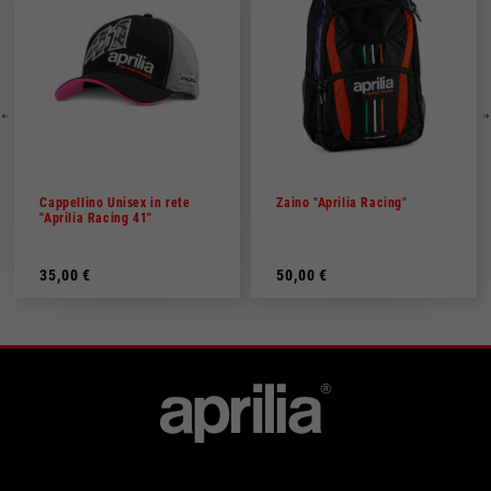
Cappellino Unisex in rete
Zaino "Aprilia Racing"
"Aprilia Racing 41"
35,00 €
50,00 €