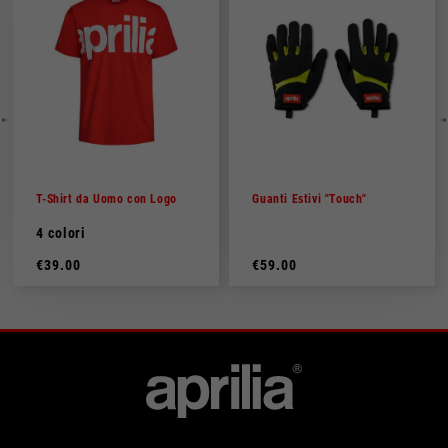
T-Shirt da Uomo con Logo
Guanti Estivi "Touch"
4 colori
€39.00
€59.00