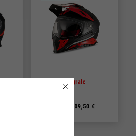
IOLA
si, Francia, Belgio
Spagnolo
"
Casco Integrale
"Multiroad"
€
219,00 €
109,50 €