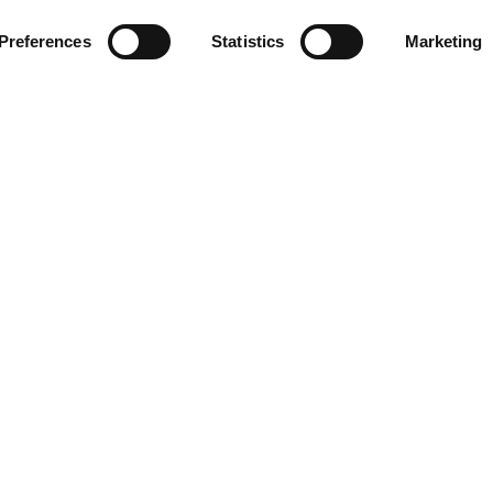
Preferences
Statistics
Marketing
ORIE
ACCESSIBILITÀ
ISCRIVITI
TTI
Dichiarazione di
Accessibilità
amento
amento
LOCALITÀ
dising
Racing
2025
orld