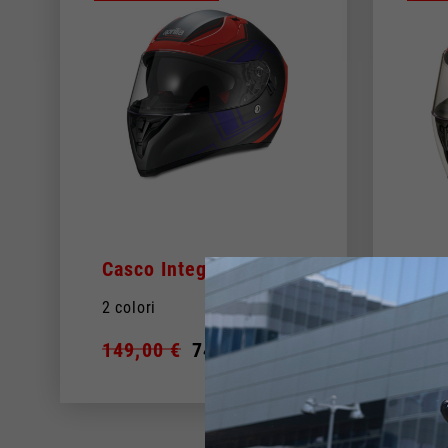
Italia
Inglese
Italiano
Casco Integrale
Cas
2 colori
2 co
149,00 €
74,50 €
149