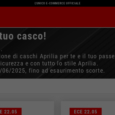
L'UNICO E-COMMERCE UFFICIALE
 tuo casco!
.
ne di caschi Aprilia per te e il tuo passeg
icurezza e con tutto lo stile Aprilia.
/06/2025, fino ad esaurimento scorte.
Seleziona la tua località
atalogo e i servizi disponibili possono variare in base alla loca
località il contenuto del carrello e della tua wishlist verrà 
Colore
E 22.05
ECE 22.05
BIANCO