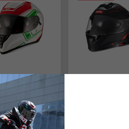
NERO
V
Spagna, Germania, Paesi Bas
ROSSO
Inglese
Tedesco
Olandese
Francese
co Integrale
Casco "Modular BT
CHIUDI
APPLICA
con Bluetooth
lori
Integrato
,00 €
74,50 €
349,00 €
174,50 