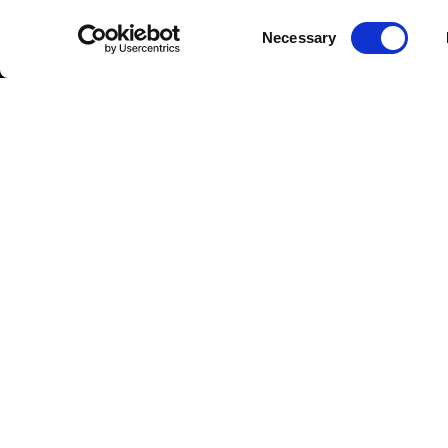
Consent
Necessary
Selection
SERVIZIO
AREA LEGALE
CATEG
CLIENTI
PRODO
Cookies
Contattaci
Abbigli
Condizioni Generali di
Tecnico
Acquisto
Domande
Frequenti
Abbigli
Privacy Policy
Lifestyle
Modalità di
Diritto di Recesso
Pagamento
Caschi
Risoluzione
Resi e Rimborsi
Merchan
Controversie
Tempi di
Aprilia 
Spedizione
Replica 
Ricerca Ordini e
Tuareg W
Resi