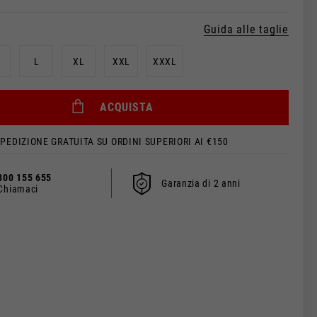
Guida alle taglie
L
XL
XXL
XXXL
ACQUISTA
PEDIZIONE GRATUITA SU ORDINI SUPERIORI AI €150
800 155 655
lità.
Garanzia di 2 anni
Chiamaci
aggiornato.
si, Francia, Belgio
Spagnolo