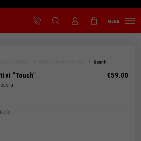
MENU
alogo Completo
Abbigliamento Tecnico
Guanti
tivi "Touch"
€59.00
M05ATG