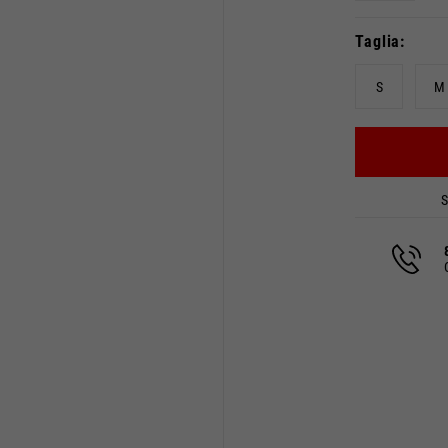
Taglia
S
M
S
Seleziona la tua località
atalogo e i servizi disponibili possono variare in base alla loca
località il contenuto del carrello e della tua wishlist verrà 
Spagna, Germania, Paesi Bas
Inglese
Tedesco