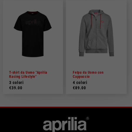
T-shirt da Uomo "Aprilia
Felpa da Uomo con
Racing Lifestyle"
Cappuccio
3 colori
4 colori
€39.00
€89.00