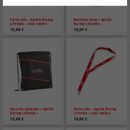
Néerlandais
Français
Porte-clés « Aprilia Racing
Bouteille d'eau « Aprilia
Lifestyle » avec lanière
Racing Lifestyle »
10,00 €
15,00 €
Sacoche ajustable « Aprilia
Porte-clés « Aprilia Racing
Racing Lifestyle »
Lifestyle » avec lanière
15,00 €
10,00 €