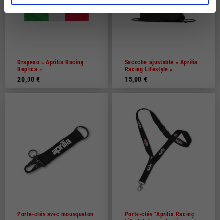
Drapeau « Aprilia Racing
Sacoche ajustable « Aprilia
Replica »
Racing Lifestyle »
20,00 €
15,00 €
Porte-clés avec mousqueton
Porte-clés "Aprilia Racing