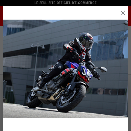
LE SEUL SITE OFFICIEL D'E-COMMERCE
MENU
Sélectionner la ville
Accueil
Catalogue Complet
Merchandising
Gadgets
Le catalogue et les services disponibles peuvent varier selon
Gadgets
la ville.
En changeant d'emplacement, le contenu de votre panier et
de votre liste de souhaits sera mis à jour.
FILTRER
TRIER PAR :
Italy
NOUVEAU
Anglais
Spain, Germany, Netherlands, France, Belgium
Italien
Anglais
Allemand
Espagnol