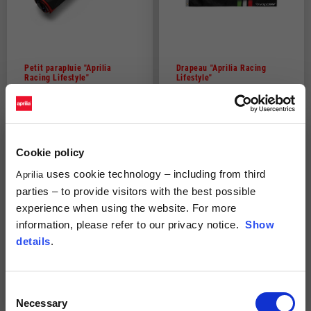
Petit parapluie "Aprilia
Drapeau "Aprilia Racing
Racing Lifestyle"
Lifestyle"
45,00 €
30,00 €
NOUVEAU
Cookie policy
uses cookie technology – including from third
Aprilia
parties – to provide visitors with the best possible
experience when using the website. For more
information, please refer to our privacy notice.
Show
details
.
Parapluie « Aprilia Racing
Parapluie « Aprilia Racing
Consent
Lifestyle »
Lifestyle »
Necessary
Selection
45,00 €
45,00 €