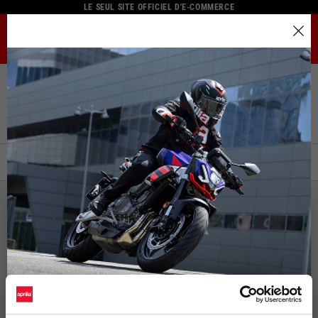
LE SEUL SITE OFFICIEL D'E-COMMERCE
MENU
Sélectionner la ville
Accueil
Catalogue Complet
Vêtements Techniques
Pantalons
Le catalogue et les services disponibles peuvent varier selon
Pantalons
la ville.
En changeant d'emplacement, le contenu de votre panier et
de votre liste de souhaits sera mis à jour.
FILTRER
TRIER PAR :
Italy
NOUVEAU
Anglais
Spain, Germany, Netherlands, France, Belgium
Italien
Anglais
Allemand
Espagnol