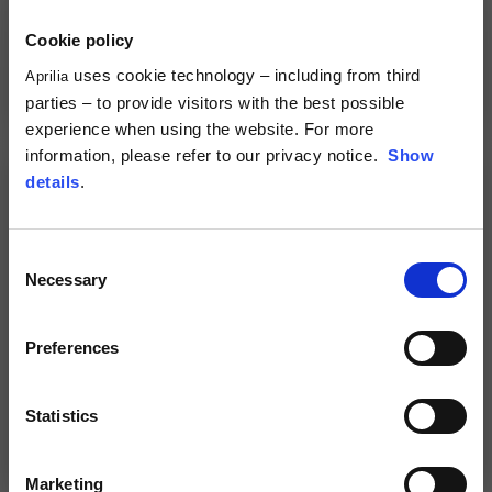
Néerlandais
Cookie policy
Français
uses cookie technology – including from third
Pantalon « Experience » by
Pantalon technique Homme
Aprilia
Alpinestars
« Aprilia Tuareg »
parties – to provide visitors with the best possible
229,00 €
219,00 €
experience when using the website. For more
information, please refer to our privacy notice.
Show
details
.
Consent
Necessary
Selection
Preferences
Pantalon Homme
Pantalon Burnout Denim by
Statistics
« Adventure Touring » avec
Alpinestars
protections
390,00 €
235,00 €
Marketing