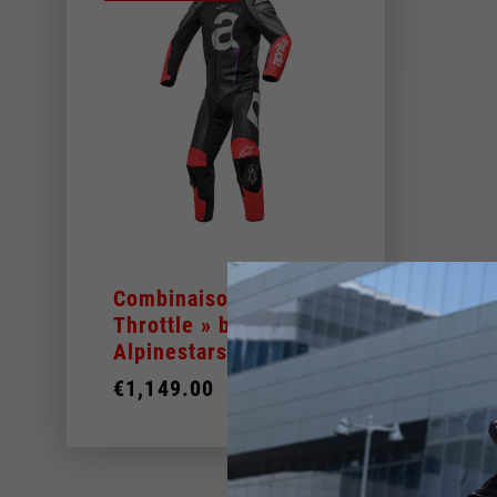
50
Italy
52
Anglais
Italien
Combinaison en cuir «
Throttle » by
Alpinestars
€1,149.00