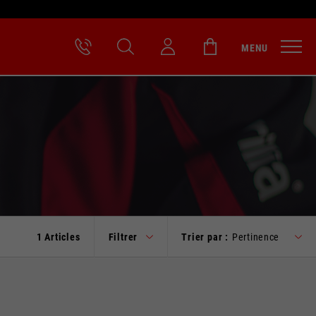
MENU
1 Articles
Filtrer
Trier par :
Pertinence
lle.
its sera mis à jour.
ROUGE