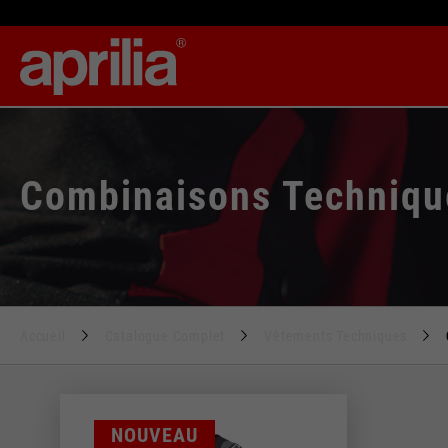
Combinaisons Technique
Accueil
Catalogue Complet
Vêtements Techniques
Le 
En changeant d'empl
Taille
NOUVEAU
48