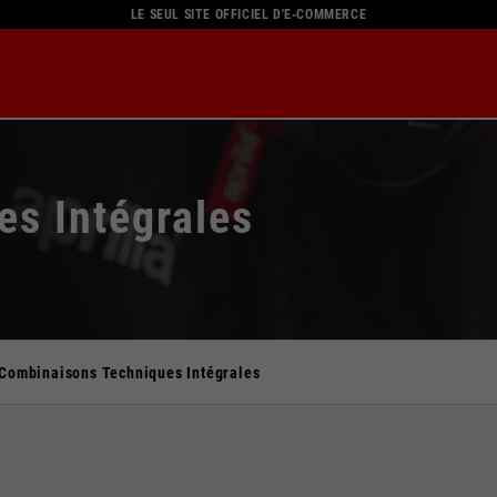
LE SEUL SITE OFFICIEL D'E-COMMERCE
s Intégrales
Sélectionner la ville
Combinaisons Techniques Intégrales
catalogue et les services disponibles peuvent varier selon la vi
acement, le contenu de votre panier et de votre liste de souha
Couleur
54
BLANC