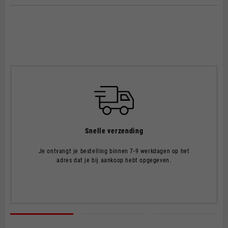
WIJZE VAN LEVERING
Verzendingen vinden plaats per koerier.
LEVERTIJDEN EN KOSTEN
De levertijd gaat in op de datum van verzending, d.w.z. op het
moment dat de goederen het magazijn verlaten en worden
overgenomen door de vervoerder.
De verzendtijd is 7-9 werkdagen. De verzendkosten bedragen
€8.00.
Voor bestellingen van meer dan €150 zijn de verzendkosten
Snelle verzending
gratis.
Je ontvangt je bestelling binnen 7-9 werkdagen op het
adres dat je bij aankoop hebt opgegeven.