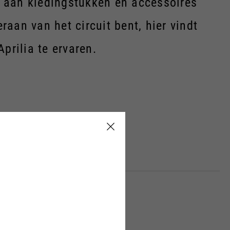
la aan kledingstukken en accessoires
raan van het circuit bent, hier vindt
prilia te ervaren.
26
ANDERE