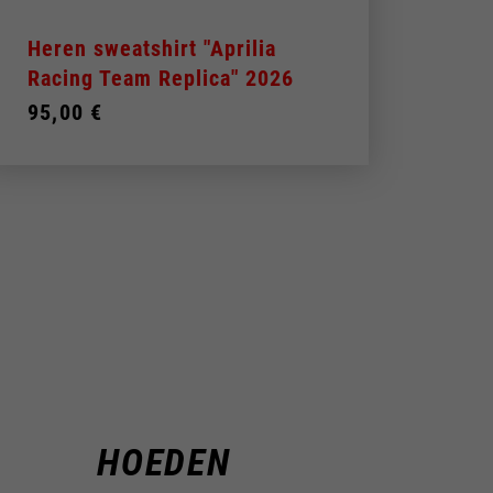
Heren sweatshirt "Aprilia
Don
Racing Team Replica" 2026
"Apr
95,00 €
95,0
HOEDEN