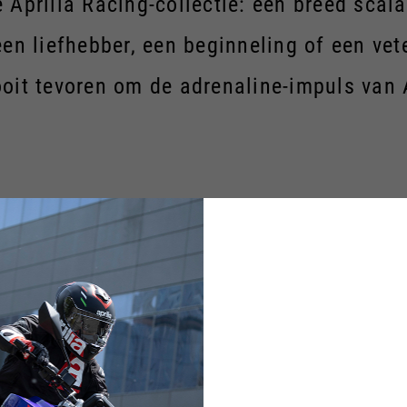
e Aprilia Racing-collectie: een breed sca
en liefhebber, een beginneling of een vete
oit tevoren om de adrenaline-impuls van A
PRILIA RACING REPLICA 20
HOEDEN