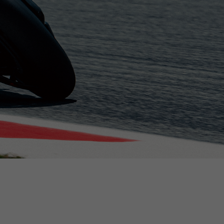
len.
glijst bijgewerkt.
s, France, Belgium