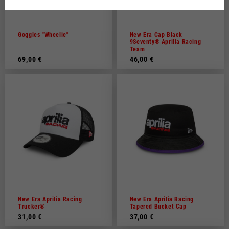
Nederlands
Frans
Goggles "Wheelie"
New Era Cap Black
9Seventy® Aprilia Racing
Team
69,00 €
46,00 €
New Era Aprilia Racing
New Era Aprilia Racing
Trucker®
Tapered Bucket Cap
31,00 €
37,00 €