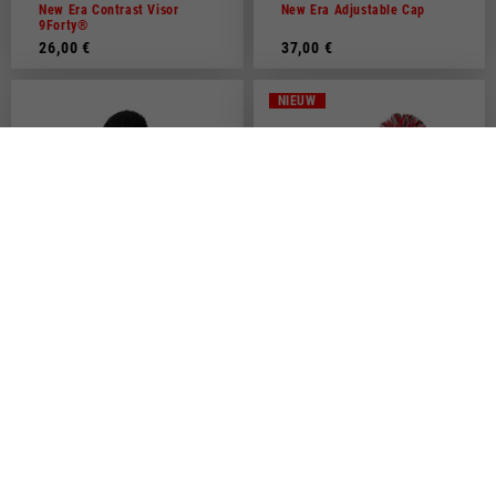
New Era Contrast Visor
New Era Adjustable Cap
9Forty®
26,00 €
37,00 €
NIEUW
New Era Beanie
New Era Beanie Jacquard
32,00 €
35,00 €