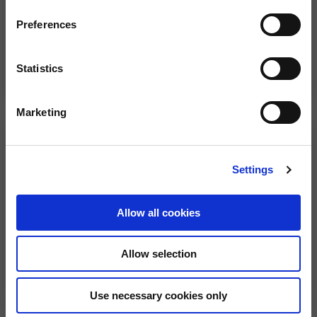
Preferences
Statistics
Unisex "Aprilia Racing
Bob "Aprilia Racing
Lifestyle" wintermuts
Lifestyle" pet
35,00 €
35,00 €
Marketing
Settings
Allow all cookies
Allow selection
Unisex "Aprilia Racing 41"
Heren T-shirt "Aprilia Racing
Use necessary cookies only
mesh pet
41"
35,00 €
35,00 €