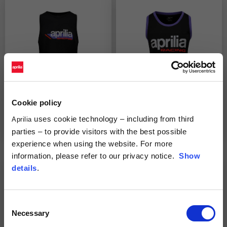
Cookie policy
uses cookie technology – including from third
Aprilia
Heren tanktop "Aprilia
Dames tanktop "Aprilia
Racing Lifestyle"
Racing Replica" 2024
parties – to provide visitors with the best possible
35,00 €
35,00 €
experience when using the website. For more
information, please refer to our privacy notice.
Show
details
.
Consent
Necessary
Selection