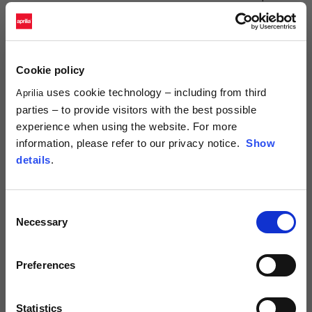
NAAM*
Cookie policy
ACHTERNAAM*
uses cookie technology – including from third
Aprilia
parties – to provide visitors with the best possible
experience when using the website. For more
LAND*
information, please refer to our privacy notice.
Show
details
.
KENGETAL*
Consent
Necessary
Selection
TELEFOONNUMMER*
Preferences
Statistics
E-MAIL*