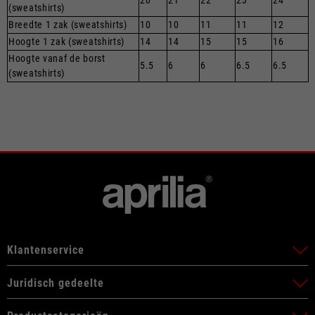
20
21
22
23
24
(sweatshirts)
Breedte 1 zak (sweatshirts)
10
10
11
11
12
Hoogte 1 zak (sweatshirts)
14
14
15
15
16
Hoogte vanaf de borst
5.5
6
6
6.5
6.5
(sweatshirts)
Klantenservice
Juridisch gedeelte