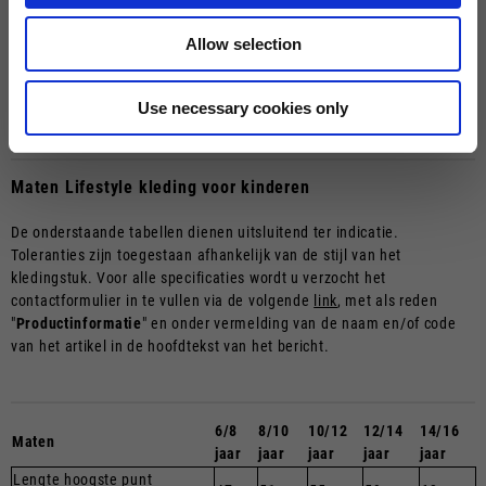
Schouderbreedte
40
42
44
46
48
50
52
1/2 Borst
50
51
53
55
57
59
61
Allow selection
Lengte Body
65
67
69
71
73
75
76
Lengte mouw vanaf het midden van de
60
62
64
66
68
70
71
nek
Use necessary cookies only
Maten Lifestyle kleding voor kinderen
De onderstaande tabellen dienen uitsluitend ter indicatie.
Toleranties zijn toegestaan afhankelijk van de stijl van het
kledingstuk. Voor alle specificaties wordt u verzocht het
contactformulier in te vullen via de volgende
link
, met als reden
"
Productinformatie
" en onder vermelding van de naam en/of code
van het artikel in de hoofdtekst van het bericht.
6/8
8/10
10/12
12/14
14/16
Maten
jaar
jaar
jaar
jaar
jaar
Lengte hoogste punt