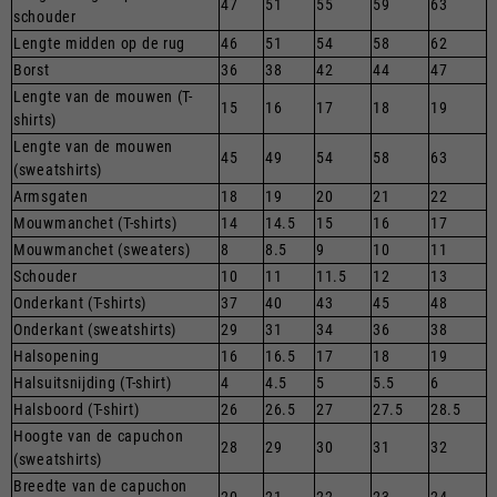
47
51
55
59
63
schouder
Lengte midden op de rug
46
51
54
58
62
Borst
36
38
42
44
47
Lengte van de mouwen (T-
15
16
17
18
19
shirts)
Lengte van de mouwen
45
49
54
58
63
(sweatshirts)
Armsgaten
18
19
20
21
22
Mouwmanchet (T-shirts)
14
14.5
15
16
17
Mouwmanchet (sweaters)
8
8.5
9
10
11
Schouder
10
11
11.5
12
13
Onderkant (T-shirts)
37
40
43
45
48
Onderkant (sweatshirts)
29
31
34
36
38
Halsopening
16
16.5
17
18
19
Halsuitsnijding (T-shirt)
4
4.5
5
5.5
6
Halsboord (T-shirt)
26
26.5
27
27.5
28.5
Hoogte van de capuchon
28
29
30
31
32
(sweatshirts)
Breedte van de capuchon