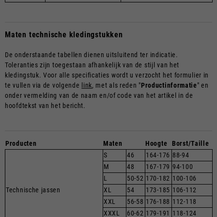
Maten technische kledingstukken
De onderstaande tabellen dienen uitsluitend ter indicatie.
Toleranties zijn toegestaan afhankelijk van de stijl van het
kledingstuk. Voor alle specificaties wordt u verzocht het formulier in
te vullen via de volgende
link
, met als reden "
Productinformatie
" en
onder vermelding van de naam en/of code van het artikel in de
hoofdtekst van het bericht.
Producten
Maten
Hoogte
Borst/Taille
S
46
164-176
88-94
M
48
167-179
94-100
L
50-52
170-182
100-106
Technische jassen
XL
54
173-185
106-112
XXL
56-58
176-188
112-118
XXXL
60-62
179-191
118-124