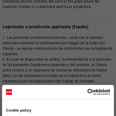
Conditions and the contract, the court of the place where the
Customer resides or is domiciled shall have jurisdiction.
Legislación y jurisdicción applicable (España)
1. Las presentes Condiciones Generales - junto con el contrato
celebrado mediante la confirmación por Piaggio de la Orden del
Cliente - se regirán e interpretarán de conformidad con la legislación
española.
2. En caso de litigio sobre la validez, la interpretación y la ejecución
de las presentes Condiciones Generales y del contrato, el Cliente
podrá recurrir a un organismo de resolución alternativa de litigios
(RAL), en las condiciones previstas en el reglamento de dicho
organismo y en las disposiciones del Código de Consumo.
3. En cualquier caso, el Cliente podrá acudir a los tribunales
ordinarios. Asimismo, para cualquier controversia judicial que surja
en relación con la validez, interpretación o ejecución de las
presentes Condiciones Generales y del contrato, la competencia
corresponde al tribunal del lugar de residencia o domicilio del
Cookie policy
Cliente.