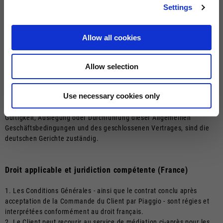
2. Die EU-Kommission hat gemäß Art. 14 der Verordnung (EU) Nr.
Settings
524/2013 eine Online-Streitbeilegungsplattform (OS-Plattform) für
die Online-Beilegung von Streitigkeiten eingerichtet. Die Plattform
dient als Anlaufstelle für die außergerichtliche Beilegung von
Allow all cookies
Streitigkeiten über vertragliche Verpflichtungen aus Online-
Kaufverträgen. Weitere Informationen finden Sie unter folgendem
Link: https://ec.europa.eu/consumers/odr. Piaggio ist weder bereit
Allow selection
noch verpflichtet, an einem Streitbeilegungsverfahren vor einer
Verbraucherschlichtungsstelle teilzunehmen.
Use necessary cookies only
3. In jedem Fall ist der Kunde berechtigt, die ordentlichen Gerichte
anzurufen. Für alle Rechtsstreitigkeiten im Zusammenhang mit der
Gültigkeit, Auslegung oder Durchführung dieser Allgemeinen
Geschäftsbedingungen und des geschlossenen Vertrages, sind die
deutschen Gerichte zuständig.
Droit applicable et juridiction compétente (France)
1. Les Conditions Générales - ainsi que le contrat conclu après
acceptation de la Commande du Client par Piaggio - sont régies et
interprétées conformément au droit français.
2. Le Client peut recourir au service de médiation ci-après pour les