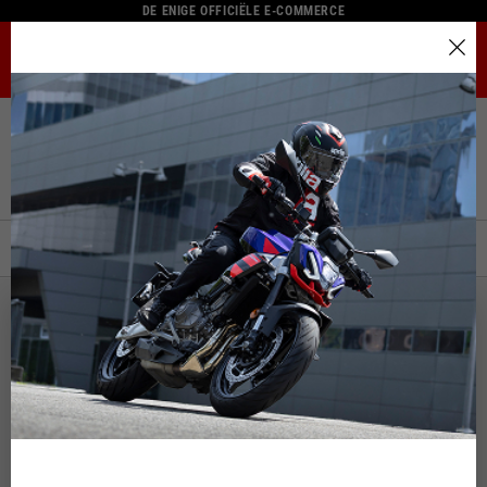
DE ENIGE OFFICIËLE E-COMMERCE
MENU
Kies uw plaats
Home
Complete Catalogus
Lifestyle Kleding
Tanktops
De catalogus en beschikbare diensten kunnen per locatie
Tanktops
verschillen.
Bij het veranderen van de locatie wordt de inhoud van uw
winkelwagen en verlanglijst bijgewerkt.
FILTER
BESTEL OP:
Italy
Engels
Spain, Germany, Netherlands, France, Belgium
Italiaans
Engels
Duits
Spaans