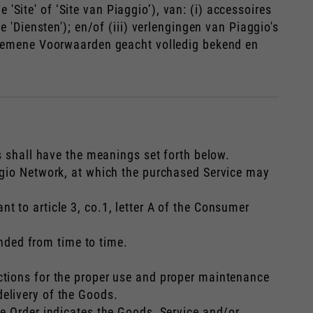
Spaans
 'Site' of ‘Site van Piaggio’), van: (i) accessoires
 'Diensten'); en/of (iii) verlengingen van Piaggio's
Algemene Voorwaarden geacht volledig bekend en
s shall have the meanings set forth below.
ggio Network, at which the purchased Service may
 to article 3, co.1, letter A of the Consumer
.
ded from time to time.
tions for the proper use and proper maintenance
elivery of the Goods.
e Order indicates the Goods, Service and/or