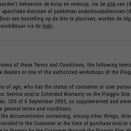
Engels
Duits
arden') beheersen de koop en verkoop, via de
site
van (de
i) specifieke diensten of pakketten onderhoudsdiensten (de
Nederlands
Frans
 Door een bestelling op de Site te plaatsen, worden de 
beschikbaar via de
link
).
ections of these Terms and Conditions, the following term
e dealers or one of the authorized workshops of the Pia
of age, who has the status of consumer or user pursuant
or Service and/or Extended Warranty on the Piaggio Site
No. 206 of 6 September 2005, as supplemented and amen
 general terms and conditions.
he documentation containing, among other things, direc
ovided to the Customer at the time of purchase and/or d
to Piaggio by the Customer through the Piaggio Site; th