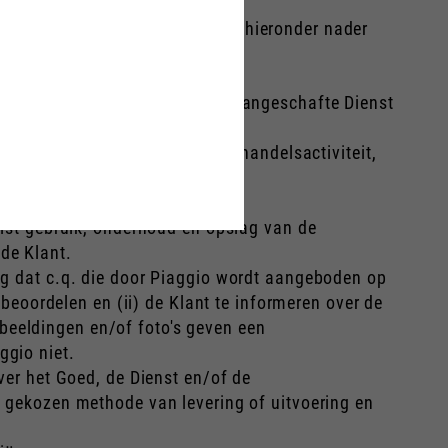
en de navolgende begrippen de hieronder nader
n het Piaggio-netwerk waar de aangeschafte Dienst
en met de uitoefening van een handelsactiviteit,
e Site van Piaggio.
uist gebruik, onderhoud en opslag van de
de Klant.
ng dat c.q. die door Piaggio wordt aangeboden op
 beoordelen en (ii) de Klant te informeren over de
beeldingen en/of foto's geven een
ggio niet.
ver het Goed, de Dienst en/of de
e gekozen methode van levering of uitvoering en