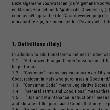
Engels
Italiaans
Deze algemene voorwaarden (de 'Algemene Voorwa
en kleding van het merk Aprilia (de 'Goederen'); (i
commerciële garantie (de 'Garantieverlengingen').
aanvaard te zijn, tezamen met het Privacybeleid (
1. Definitions (Italy)
In addition to additional terms defined in other s
1.1. "Authorized Piaggio Center" means one of th
be performed.
1.2. "Customer" means any customer over 18 years 
Code, resident in Italy who purchases a Good and/
1.3. "Consumer Code" means Legislative Decree 
1.4. "General Terms and Conditions" means these
1.5. "Use and Maintenance Instructions" means t
and storage of the purchased Goods that may be pr
1.6. "Order" means the contractual proposal made 