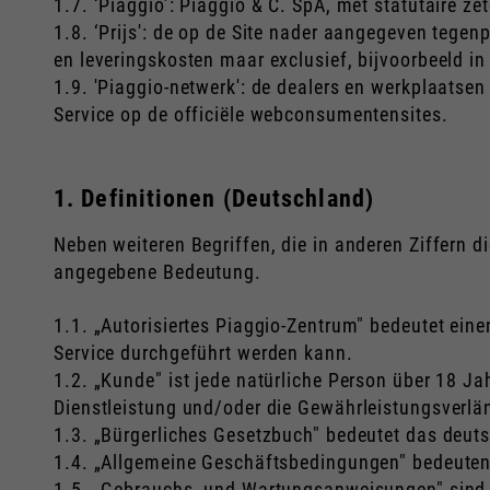
1.7. ‘Piaggio’: Piaggio & C. SpA, met statutaire zet
1.8. ‘Prijs': de op de Site nader aangegeven tegen
en leveringskosten maar exclusief, bijvoorbeeld i
1.9. 'Piaggio-netwerk': de dealers en werkplaatsen
Service op de officiële webconsumentensites.
1. Definitionen (Deutschland)
Neben weiteren Begriffen, die in anderen Ziffern 
angegebene Bedeutung.
1.1. „Autorisiertes Piaggio-Zentrum" bedeutet eine
Service durchgeführt werden kann.
1.2. „Kunde" ist jede natürliche Person über 18 J
Dienstleistung und/oder die Gewährleistungsverlän
1.3. „Bürgerliches Gesetzbuch" bedeutet das deuts
1.4. „Allgemeine Geschäftsbedingungen" bedeute
1.5. „Gebrauchs- und Wartungsanweisungen" sind