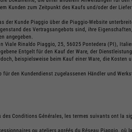
dem Kunden zum Zeitpunkt des Kaufs und/oder der Liefer
s der Kunde Piaggio über die Piaggio-Website unterbreitet
enstand des Vertragsangebots sind, ihre Eigenschaften, d
gen angegeben.
in Viale Rinaldo Piaggio, 25, 56025 Pontedera (PI), Italie
egebene Entgelt für den Kauf der Ware, der Dienstleistu
jedoch, beispielsweise beim Kauf einer Ware, die Koste
o für den Kundendienst zugelassenen Händler und Werkstät
 des Conditions Générales, les termes suivants ont la si
cessionnaires ou ateliers agréés du Réseau Piaggio, où la