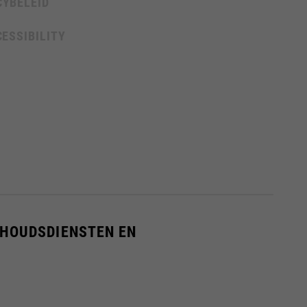
CYBELEID
ESSIBILITY
len.
glijst bijgewerkt.
RHOUDSDIENSTEN EN
s, France, Belgium