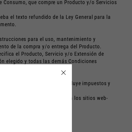
 de Consumo, que compre un Producto y/o Servicios
eba el texto refundido de la Ley General para la
omento.
nstrucciones para el uso, mantenimiento y
nto de la compra y/o entrega del Producto.
ecifica el Producto, Servicio y/o Extensión de
ción elegido y todas las demás Condiciones
 (PI), Italia.
o Extensión de Garantía. Esto incluye impuestos y
e instalación del Producto.
ostventa, como se identifican en los sitios web-