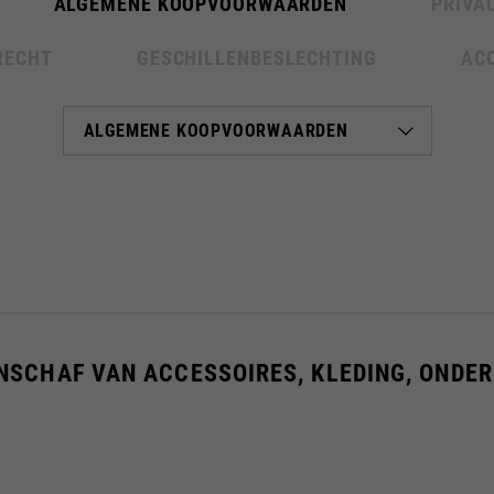
ALGEMENE KOOPVOORWAARDEN
PRIVA
RECHT
GESCHILLENBESLECHTING
ACC
Kies uw plaats
catalogus en beschikbare diensten kunnen per locatie verschil
n van de locatie wordt de inhoud van uw winkelwagen en verlan
SCHAF VAN ACCESSOIRES, KLEDING, ONDE
Spain, Germany, Netherland