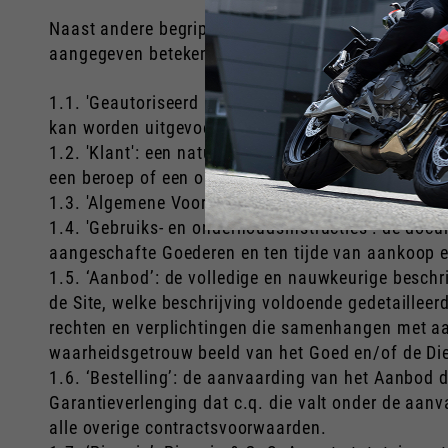
Naast andere begrippen die in andere artikellede
aangegeven betekenis.
1.1. 'Geautoriseerd Piaggio-centrum': een van de 
kan worden uitgevoerd.
1.2. 'Klant': een natuurlijke persoon van 18 jaar 
een beroep of een onderneming en die een Goed en
1.3. 'Algemene Voorwaarden': deze algemene voo
1.4. 'Gebruiks- en onderhoudsinstructies': de docu
aangeschafte Goederen en ten tijde van aankoop e
1.5. ‘Aanbod’: de volledige en nauwkeurige beschr
de Site, welke beschrijving voldoende gedetailleerd
rechten en verplichtingen die samenhangen met aa
waarheidsgetrouw beeld van het Goed en/of de Dien
1.6. ‘Bestelling’: de aanvaarding van het Aanbod d
Garantieverlenging dat c.q. die valt onder de aan
alle overige contractsvoorwaarden.