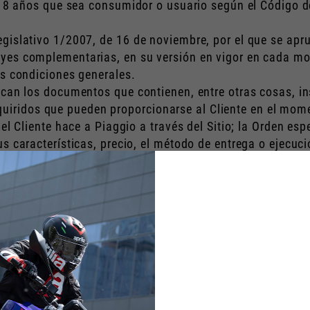
de 18 años que sea consumidor o usuario según el Código
gislativo 1/2007, de 16 de noviembre, por el que se apru
eyes complementarias, en su versión en vigor en cada m
es condiciones generales.
fican los documentos que contienen, entre otras cosas, i
iridos que pueden proporcionarse al Cliente en el mome
 el Cliente hace a Piaggio a través del Sitio; la Orden esp
us características, precio, el método de entrega o ejecu
icilio social en Viale Rinaldo Piaggio, 25, 56025 Pontedera
icada en el Sitio por la compra del Producto, Servicio y/
l caso de la compra de un Producto, los costes y gastos d
y talleres que Piaggio autoriza a proporcionar servicio p