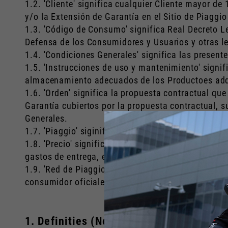
1.2. 'Cliente' significa cualquier Cliente mayor 
y/o la Extensión de Garantía en el Sitio de Piaggio
1.3. 'Código de Consumo' significa Real Decreto Le
Defensa de los Consumidores y Usuarios y otras l
1.4. 'Condiciones Generales' significa las present
1.5. 'Instrucciones de uso y mantenimiento' signi
almacenamiento adecuados de los Productoes adqu
1.6. 'Orden' significa la propuesta contractual que
Garantía cubiertos por la propuesta contractual, s
Generales.
1.7. 'Piaggio' siginifica Piaggio & C. SpA, con dom
1.8. 'Precio' significa la contraprestación especif
gastos de entrega, excluyendo, por ejemplo y en e
1.9. 'Red de Piaggio' significa los concesionarios 
consumidor oficiales, sección de servicio.
1. Definities (Nederland)