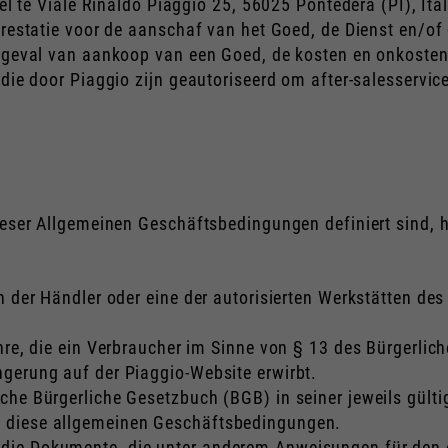
el te Viale Rinaldo Piaggio 25, 56025 Pontedera (PI), Ital
prestatie voor de aanschaf van het Goed, de Dienst en/of 
n geval van aankoop van een Goed, de kosten en onkosten
 die door Piaggio zijn geautoriseerd om after-salesservic
dieser Allgemeinen Geschäftsbedingungen definiert sind,
n der Händler oder eine der autorisierten Werkstätten de
ahre, die ein Verbraucher im Sinne von § 13 des Bürgerli
gerung auf der Piaggio-Website erwirbt.
che Bürgerliche Gesetzbuch (BGB) in seiner jeweils gült
n diese allgemeinen Geschäftsbedingungen.
 die Dokumente, die unter anderem Anweisungen für den