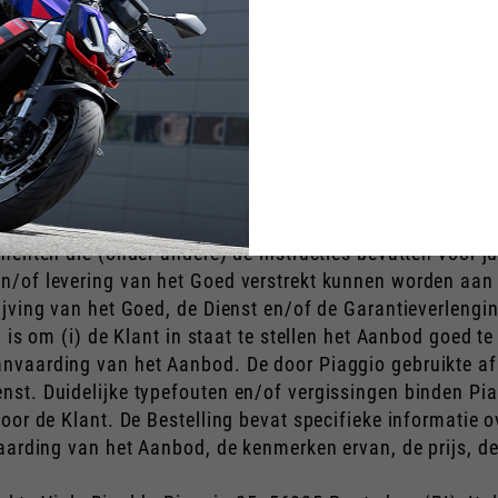
n van deze Algemene Voorwaarden zijn gedefinieerd, hebb
dealers of een van de geautoriseerde werkplaatsen binne
of ouder die niet handelt voor doeleinden die verband houd
/of Diensten en/of de Garantieverlenging aanschaft op d
rwaarden.
menten die (onder andere) de instructies bevatten voor j
n/of levering van het Goed verstrekt kunnen worden aan 
ijving van het Goed, de Dienst en/of de Garantieverlengi
 is om (i) de Klant in staat te stellen het Aanbod goed te
nvaarding van het Aanbod. De door Piaggio gebruikte af
st. Duidelijke typefouten en/of vergissingen binden Pia
oor de Klant. De Bestelling bevat specifieke informatie o
vaarding van het Aanbod, de kenmerken ervan, de prijs, d