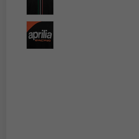
De 
Bij het verandere
Italy
Engels
Italiaans