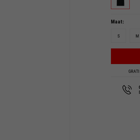
Maat
S
M
Kies uw plaats
GRATI
catalogus en beschikbare diensten kunnen per locatie verschil
n van de locatie wordt de inhoud van uw winkelwagen en verlan
Spain, Germany, Netherland
Engels
Duits