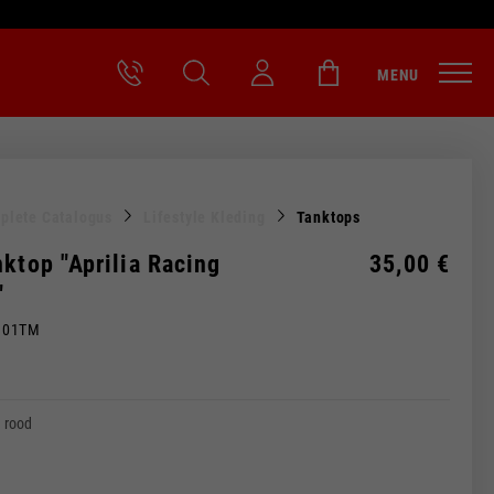
MENU
plete Catalogus
Lifestyle Kleding
Tanktops
ktop "Aprilia Racing
35,00 €
"
M01TM