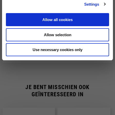
Settings
Voor bestellingen van meer dan €150 zijn de verzendkosten
Snelle verzending
gratis.
Allow all cookies
Je ontvangt je bestelling binnen 7-9 werkdagen op het
adres dat je bij aankoop hebt opgegeven.
Allow selection
Use necessary cookies only
JE BENT MISSCHIEN OOK
GEÏNTERESSEERD IN