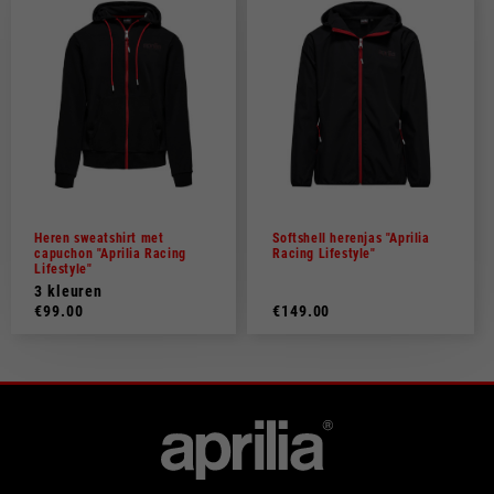
Heren sweatshirt met
Softshell herenjas "Aprilia
capuchon "Aprilia Racing
Racing Lifestyle"
Lifestyle"
3 kleuren
€99.00
€149.00